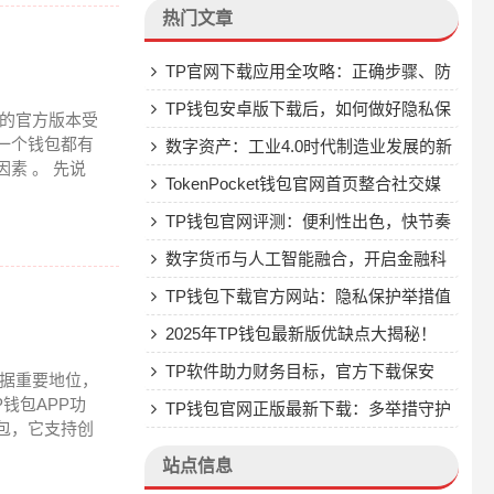
热门文章
TP官网下载应用全攻略：正确步骤、防
仿冒及查找入口
TP钱包安卓版下载后，如何做好隐私保
P的官方版本受
一个钱包都有
护与密码设置？
数字资产：工业4.0时代制造业发展的新
素 。 先说
引擎及转型助力？
TokenPocket钱包官网首页整合社交媒
体，作用显著提升用户体验
TP钱包官网评测：便利性出色，快节奏
下的数字资产管理优选
数字货币与人工智能融合，开启金融科
技创新路径及投资新机遇
TP钱包下载官方网站：隐私保护举措值
得关注与探讨
2025年TP钱包最新版优缺点大揭秘！
界面简洁转账快却有这些问题？
TP软件助力财务目标，官方下载保安
占据重要地位，
钱包APP功
全，掌握功能是关键
TP钱包官网正版最新下载：多举措守护
包，它支持创
用户安全与隐私
站点信息