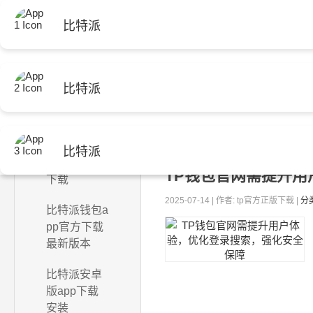
比特派
比特派
首页
当前位置：
首页
> 包含"安全性
比特派
比特派官方
TP钱包官网需提升
下载
2025-07-14 | 作者: tp官方正版下载 |
分
比特派钱包a
pp官方下载
最新版本
比特派安卓
版app下载
安装