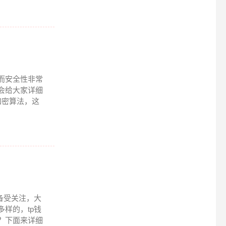
而安全性非常
会给大家详细
加密算法，这
备受关注，大
样的，tp钱
？下面来详细