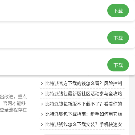
下载
最近发表
比特派钱包中文版：新手必看的投资模
下载
型与实战策略
比特派钱包最新版下载安全吗？隐私怎
么保
比特派钱包被盗怎么办？记住这4点保
命
从官网下 Bitpie 钱包有什么好？
下载
比特派钱包安卓下载与安装全攻略
比特派官方下载的钱怎么管？风险控制
全攻略
比特派钱包最新版社区活动参与全攻略
作出改进，重点
，官网才能够
比特派钱包新版本下载不了？看看你的
户登录流程存在
手机能不能用
比特派钱包下载指南：新手如何用它赚
收益
比特派钱包怎么下载安装？手机快速安
装教程