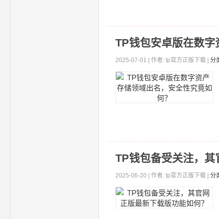
TP钱包安卓版在数
2025-07-01 | 作者: tp官方正版下载 |
分
TP钱包备受关注，
2025-06-20 | 作者: tp官方正版下载 |
分