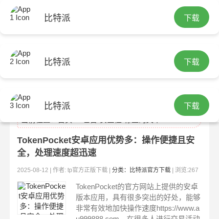
比特派
下载
比特派
下载
比特派官方下载
比特派
下载
当前位置：
首页
> 包含"安全性"标签的文章
TokenPocket安卓应用优势多：操作便捷且安
全，处理速度超迅速
2025-08-12 | 作者: tp官方正版下载 |
分类：比特派官方下载
| 浏览:267
TokenPocket的官方网站上提供的安卓
版本应用，具有很多突出的好处，能够
非常有效地加快操作速度https://www.a
u999888.com，在很多人进行交易活动