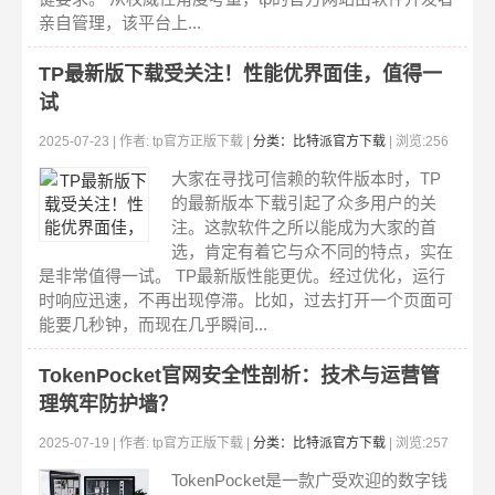
亲自管理，该平台上...
TP最新版下载受关注！性能优界面佳，值得一
试
2025-07-23 | 作者: tp官方正版下载 |
分类：比特派官方下载
| 浏览:256
大家在寻找可信赖的软件版本时，TP
的最新版本下载引起了众多用户的关
注。这款软件之所以能成为大家的首
选，肯定有着它与众不同的特点，实在
是非常值得一试。 TP最新版性能更优。经过优化，运行
时响应迅速，不再出现停滞。比如，过去打开一个页面可
能要几秒钟，而现在几乎瞬间...
TokenPocket官网安全性剖析：技术与运营管
理筑牢防护墙？
2025-07-19 | 作者: tp官方正版下载 |
分类：比特派官方下载
| 浏览:257
TokenPocket是一款广受欢迎的数字钱