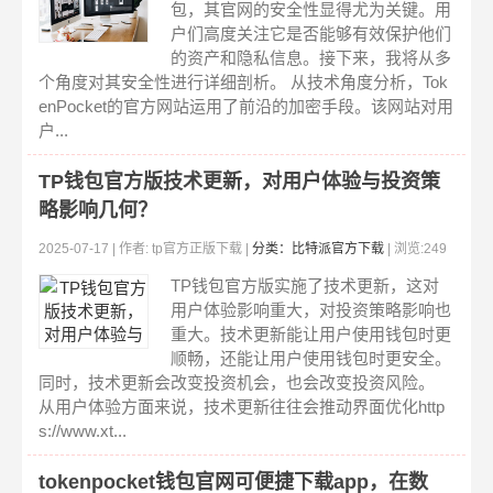
包，其官网的安全性显得尤为关键。用
户们高度关注它是否能够有效保护他们
的资产和隐私信息。接下来，我将从多
个角度对其安全性进行详细剖析。 从技术角度分析，Tok
enPocket的官方网站运用了前沿的加密手段。该网站对用
户...
TP钱包官方版技术更新，对用户体验与投资策
略影响几何？
2025-07-17 | 作者: tp官方正版下载 |
分类：比特派官方下载
| 浏览:249
TP钱包官方版实施了技术更新，这对
用户体验影响重大，对投资策略影响也
重大。技术更新能让用户使用钱包时更
顺畅，还能让用户使用钱包时更安全。
同时，技术更新会改变投资机会，也会改变投资风险。
从用户体验方面来说，技术更新往往会推动界面优化http
s://www.xt...
tokenpocket钱包官网可便捷下载app，在数